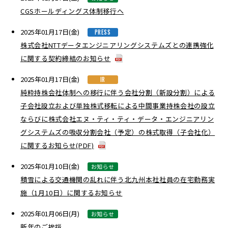
CGSホールディングス体制移行へ
2025年01月17日(金)
PRESS
株式会社NTTデータエンジニアリングシステムズとの連携強化
に関する契約締結のお知らせ
2025年01月17日(金)
IR
純粋持株会社体制への移行に伴う会社分割（新設分割）による
子会社設立および単独株式移転による中間事業持株会社の設立
ならびに株式会社エヌ・ティ・ティ・データ・エンジニアリン
グシステムズの吸収分割会社（予定）の株式取得（子会社化）
に関するお知らせ(PDF)
2025年01月10日(金)
お知らせ
積雪による交通機関の乱れに伴う北九州本社社員の在宅勤務実
施（1月10日）に関するお知らせ
2025年01月06日(月)
お知らせ
新年のご挨拶