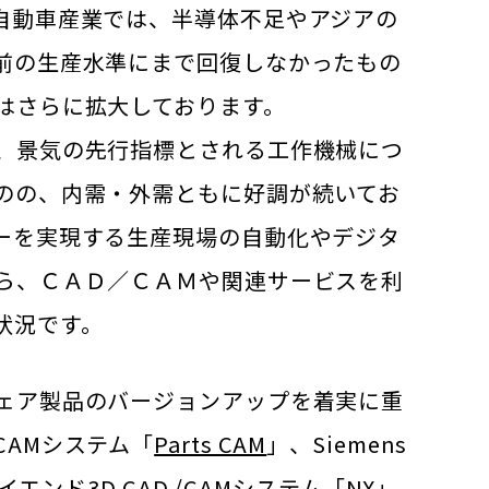
自動車産業では、半導体不足やアジアの
前の生産水準にまで回復しなかったもの
はさらに拡大しております。
、景気の先行指標とされる工作機械につ
のの、内需・外需ともに好調が続いてお
ーを実現する生産現場の自動化やデジタ
ら、ＣＡＤ／ＣＡＭや関連サービスを利
状況です。
ェア製品のバージョンアップを着実に重
AMシステム「
Parts CAM
」、Siemens
発するハイエンド3D CAD /CAMシステム「NX」