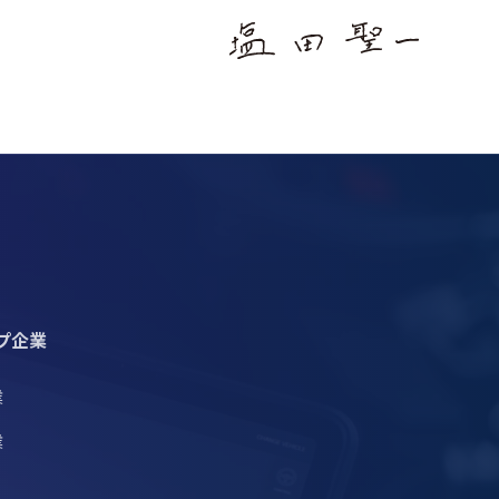
プ企業
業
業