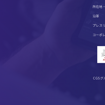
所在地
沿革
プレス
コーポ
CGS