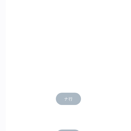
A-Z
数字
ア行
カ行
サ行
タ行
ナ行
ハ行
マ行