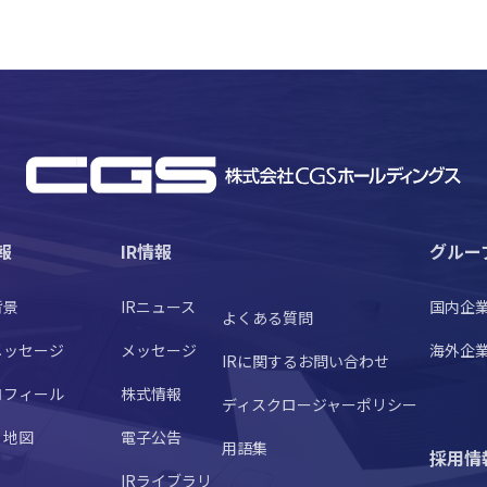
報
IR情報
グルー
背景
IRニュース
国内企
よくある質問
メッセージ
メッセージ
海外企
IRに関するお問い合わせ
ロフィール
株式情報
ディスクロージャーポリシー
・地図
電子公告
用語集
採用情
IRライブラリ