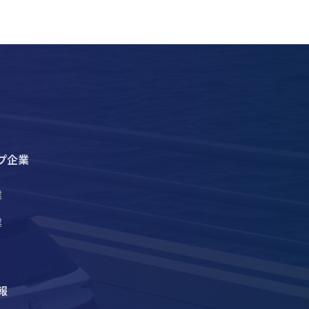
プ企業
業
業
報