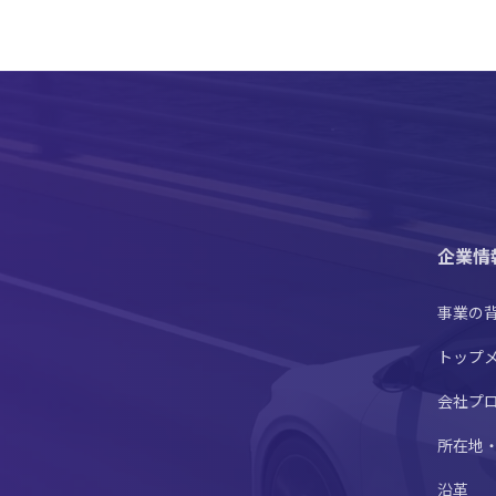
企業情
事業の
トップ
会社プ
所在地
沿革