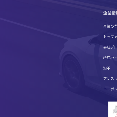
企業情
事業の
トップ
会社プ
所在地
沿革
プレス
コーポ