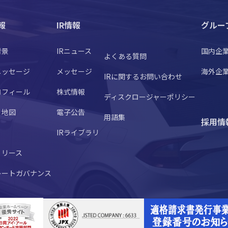
報
IR情報
グルー
背景
IRニュース
国内企
よくある質問
メッセージ
メッセージ
海外企
IRに関するお問い合わせ
ロフィール
株式情報
ディスクロージャーポリシー
・地図
電子公告
用語集
採用情
IRライブラリ
リリース
レートガバナンス