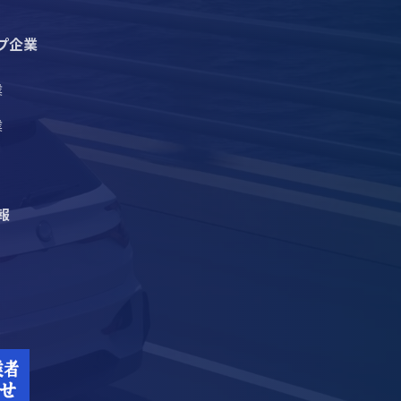
プ企業
業
業
報