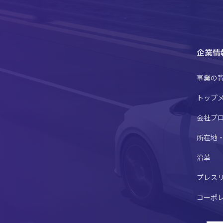
企業情
事業の
トップ
会社プ
所在地
沿革
プレス
コーポ