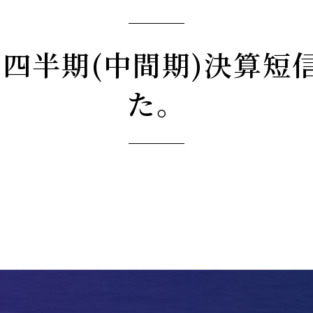
 第2四半期(中間期)決算
た。