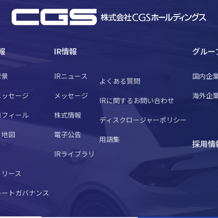
報
IR情報
グルー
背景
IRニュース
国内企
よくある質問
メッセージ
メッセージ
海外企
IRに関するお問い合わせ
ロフィール
株式情報
ディスクロージャーポリシー
・地図
電子公告
用語集
採用情
IRライブラリ
リリース
レートガバナンス