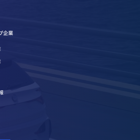
プ企業
業
業
報