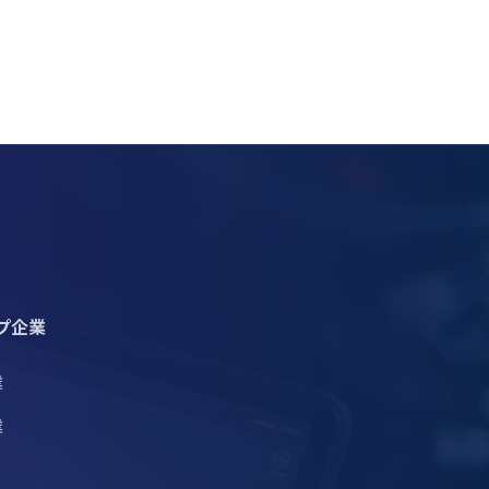
プ企業
業
業