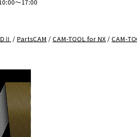
00～17:00
IDⅡ
/
PartsCAM
/
CAM-TOOL for NX
/
CAM-TO