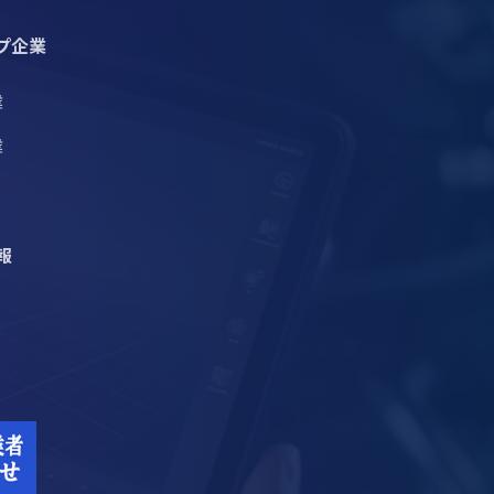
プ企業
業
業
報