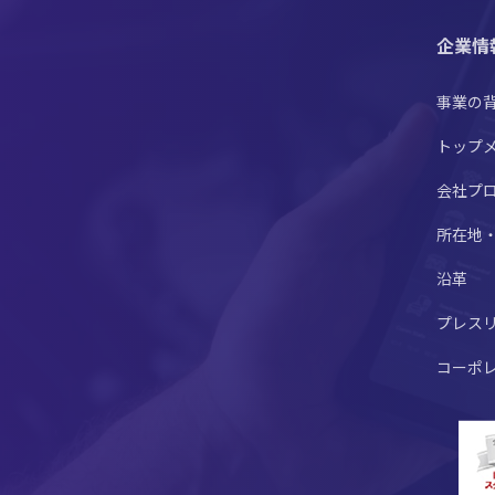
企業情
事業の
トップ
会社プ
所在地
沿革
プレス
コーポ