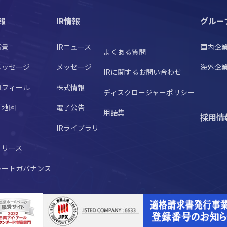
報
IR情報
グルー
背景
IRニュース
国内企
よくある質問
メッセージ
メッセージ
海外企
IRに関するお問い合わせ
ロフィール
株式情報
ディスクロージャーポリシー
・地図
電子公告
用語集
採用情
IRライブラリ
リリース
レートガバナンス