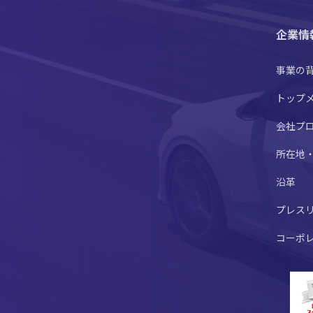
企業情
事業の
トップ
会社プ
所在地
沿革
プレス
コーポ