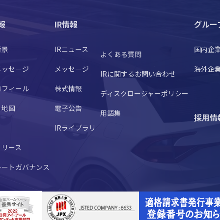
報
IR情報
グルー
背景
IRニュース
国内企
よくある質問
メッセージ
メッセージ
海外企
IRに関するお問い合わせ
ロフィール
株式情報
ディスクロージャーポリシー
・地図
電子公告
用語集
採用情
IRライブラリ
リリース
レートガバナンス