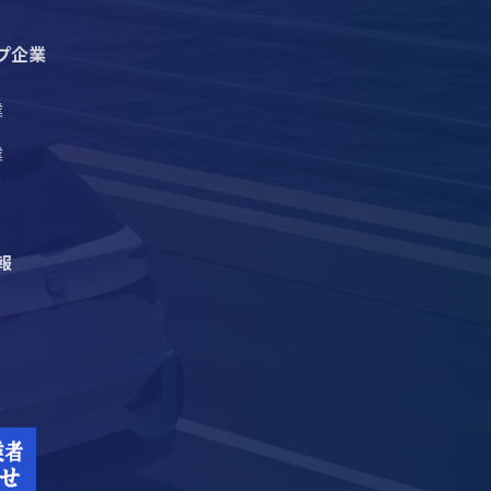
プ企業
業
業
報