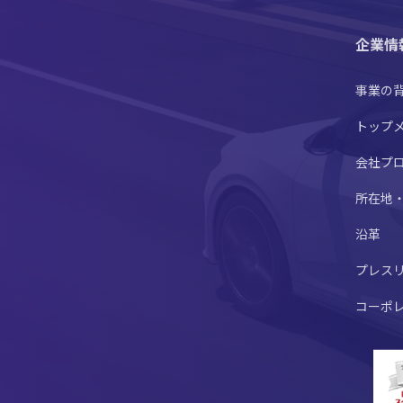
企業情
事業の
トップ
会社プ
所在地
沿革
プレス
コーポ