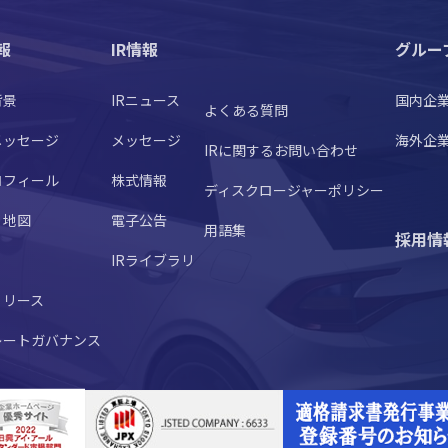
報
IR情報
グルー
背景
IRニュース
国内企
よくある質問
メッセージ
メッセージ
海外企
IRに関するお問い合わせ
ロフィール
株式情報
ディスクロージャーポリシー
・地図
電子公告
用語集
採用情
IRライブラリ
リリース
レートガバナンス