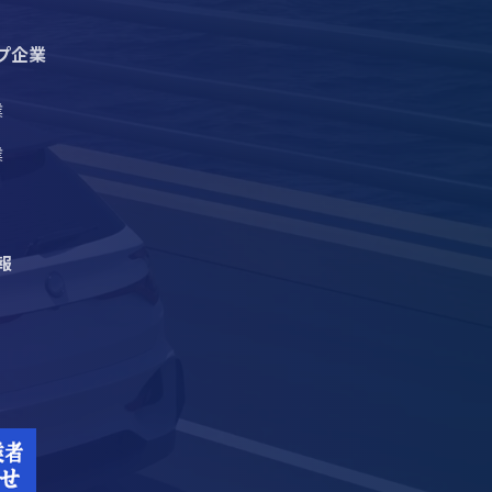
プ企業
業
業
報