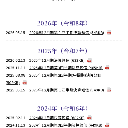
2026年（令和8年）
2026.05.15
2026年12月期第１四半期決算短信 (543KB)
2025年（令和7年）
2026.02.13
2025年12月期決算短信 (633KB)
2025.11.14
2025年12月期第3四半期決算短信 (485KB)
2025.08.08
2025年12月期第2四半期(中間期)決算短信
(509KB)
2025.05.15
2025年12月期第１四半期決算短信 (540KB)
2024年（令和6年）
2025.02.14
2024年12月期決算短信 (682KB)
2024.11.13
2024年12月期第3四半期決算短信 (449KB)