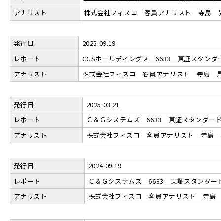
アナリスト
株式会社フィスコ 客員アナリスト 寺島
発行日
2025.09.19
レポート
CGSホールディングス 6633 東証スタンダード 
アナリスト
株式会社フィスコ 客員アナリスト 寺島
発行日
2025.03.21
レポート
Ｃ＆Ｇシステムズ 6633 東証スタンダード (
アナリスト
株式会社フィスコ 客員アナリスト 寺島
発行日
2024.09.19
レポート
Ｃ＆Ｇシステムズ 6633 東証スタンダード 
アナリスト
株式会社フィスコ 客員アナリスト 寺