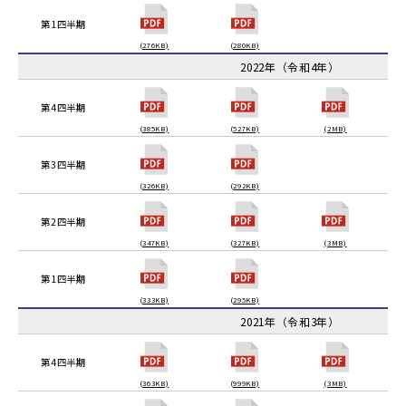
第1四半期
(276KB)
(280KB)
2022年（令和4年）
第4四半期
(385KB)
(527KB)
(2MB)
第3四半期
(326KB)
(292KB)
第2四半期
(347KB)
(327KB)
(3MB)
第1四半期
(333KB)
(295KB)
2021年（令和3年）
第4四半期
(363KB)
(999KB)
(3MB)