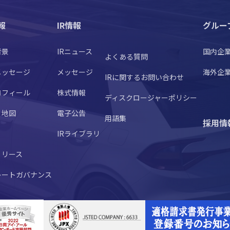
報
IR情報
グルー
背景
IRニュース
国内企
よくある質問
メッセージ
メッセージ
海外企
IRに関するお問い合わせ
ロフィール
株式情報
ディスクロージャーポリシー
・地図
電子公告
用語集
採用情
IRライブラリ
リリース
レートガバナンス