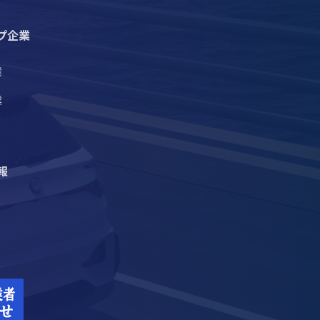
プ企業
業
業
報