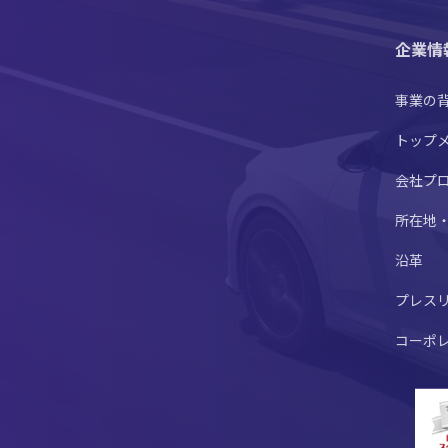
企業情
事業の
トップ
会社プ
所在地
沿革
プレス
コーポ