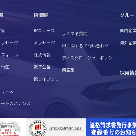
報
IR情報
グルー
背景
IRニュース
国内企
よくある質問
メッセージ
メッセージ
海外企
IRに関するお問い合わせ
ロフィール
株式情報
ディスクロージャーポリシー
・地図
電子公告
用語集
採用情
IRライブラリ
リリース
レートガバナンス