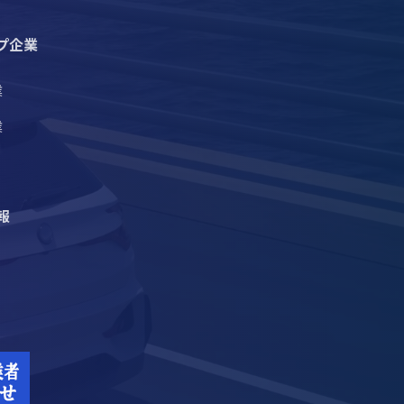
プ企業
業
業
報