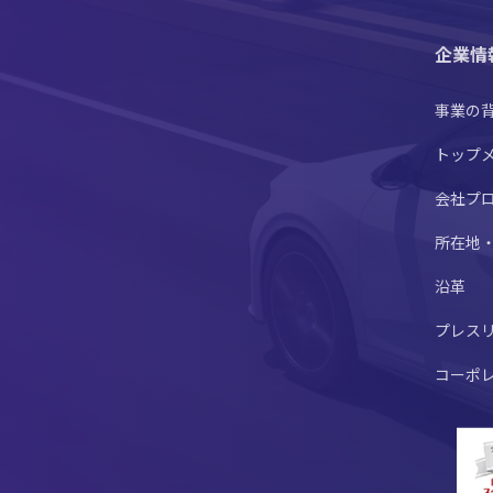
企業情
事業の
トップ
会社プ
所在地
沿革
プレス
コーポ