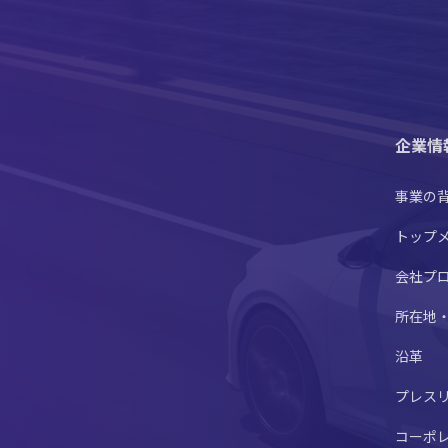
企業情
事業の
トップ
会社プ
所在地
沿革
プレス
コーポ