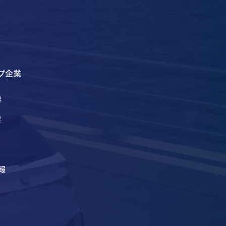
プ企業
業
業
報