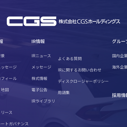
報
IR情報
グルー
背景
IRニュース
国内企
よくある質問
メッセージ
メッセージ
海外企
IRに関するお問い合わせ
ロフィール
株式情報
ディスクロージャーポリシー
・地図
電子公告
用語集
採用情
IRライブラリ
リリース
レートガバナンス