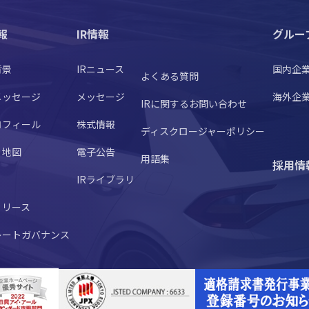
報
IR情報
グルー
背景
IRニュース
国内企
よくある質問
メッセージ
メッセージ
海外企
IRに関するお問い合わせ
ロフィール
株式情報
ディスクロージャーポリシー
・地図
電子公告
用語集
採用情
IRライブラリ
リリース
レートガバナンス