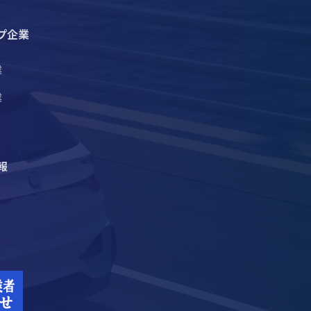
プ企業
業
業
報