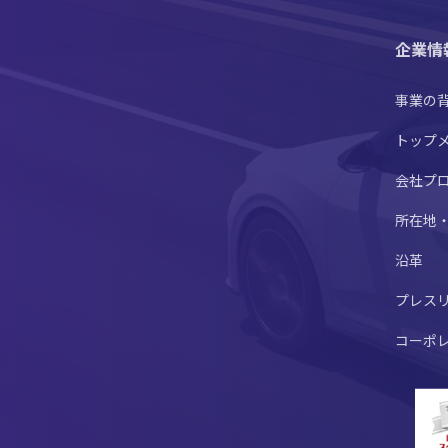
企業情
事業の
トップ
会社プ
所在地
沿革
プレス
コーポ