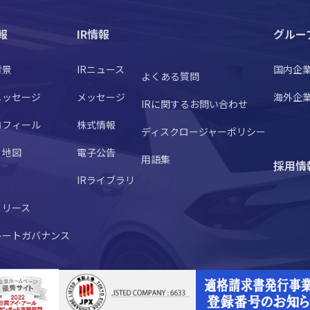
報
IR情報
グルー
背景
IRニュース
国内企
よくある質問
メッセージ
メッセージ
海外企
IRに関するお問い合わせ
ロフィール
株式情報
ディスクロージャーポリシー
・地図
電子公告
用語集
採用情
IRライブラリ
リリース
レートガバナンス