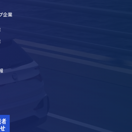
プ企業
業
業
報