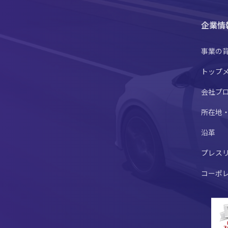
企業情
事業の
トップ
会社プ
所在地
沿革
プレス
コーポ