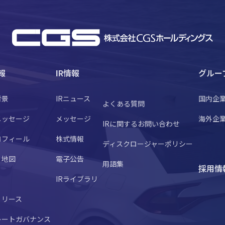
報
IR情報
グルー
背景
IRニュース
国内企
よくある質問
メッセージ
メッセージ
海外企
IRに関するお問い合わせ
ロフィール
株式情報
ディスクロージャーポリシー
・地図
電子公告
用語集
採用情
IRライブラリ
リリース
レートガバナンス