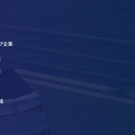
プ企業
業
業
報