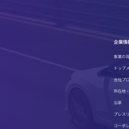
企業情
事業の
トップ
会社プ
所在地
沿革
プレス
コーポ