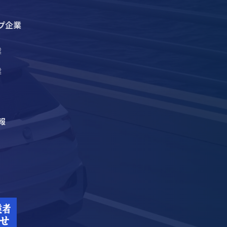
プ企業
業
業
報