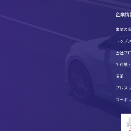
企業情
事業の
トップ
会社プ
所在地
沿革
プレス
コーポ