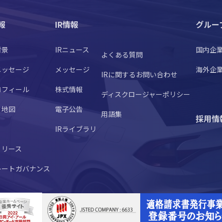
報
IR情報
グルー
背景
IRニュース
国内企
よくある質問
メッセージ
メッセージ
海外企
IRに関するお問い合わせ
ロフィール
株式情報
ディスクロージャーポリシー
・地図
電子公告
用語集
採用情
IRライブラリ
リリース
レートガバナンス