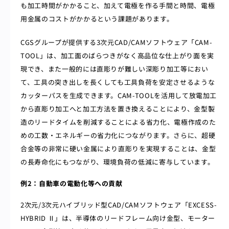
も加工時間がかかること、加えて電極を作る手間と時間、電極
用金属のコストがかかるという課題があります。
CGSグループが提供する3次元CAD/CAMソフトウェア「CAM-
TOOL」は、加工面のばらつきがなく高品位な仕上がり面を実
現でき、また一般的には直彫りが難しい深彫り加工等におい
て、工具の突き出しを長くしても工具負荷を安定させるような
カッターパスを生成できます。CAM-TOOLを活用して放電加工
から直彫り加工へと加工方法を置き換えることにより、金型製
造のリードタイムを削減することによる省力化、電極作成のた
めの工数・エネルギーの省力化につながります。さらに、超硬
合金等の非常に硬い金属により直彫りを実現することは、金型
の長寿命化にもつながり、環境負荷の低減に寄与しています。
例2：自動車の電動化等への貢献
2次元/3次元ハイブリッド型CAD/CAMソフトウェア「EXCESS-
HYBRID Ⅱ」は、半導体のリードフレーム向け金型、モーター