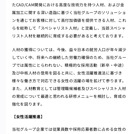
たCAD/CAM開発における高度な技術力を持つ人材、および金
属加工に関する深い造詣に基づく当社グループのソリューショ
ンを通じてお客様に対して高付加価値を提供できる人材、これ
らを総称して「スペシャリスト人材」と定義し、当該スペシャ
リスト人材を継続的に育成する必要があると考えております。
人材の獲得については、今後、益々日本の就労人口が年々減少
していく中、将来への継続した労働力確保のため、当社グルー
プでは属性にとらわれない、積極的な採用活動（新卒・中途）
及び中核人材の登用を図ると共に、女性活躍推進法に基づき
様々な働き方で対応できる女性の活躍の場を拡げて参ります。
また、人材教育としては管理職候補者及びスペシャリスト人材
の育成について最適と思われる研修メニューを検討し、育成の
強化を図ります。
【女性活躍推進】
当社グループ企業では従業員数や採用応募者数に占める女性の