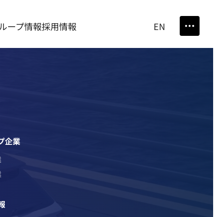
ループ情報
採用情報
EN
プ企業
業
業
報