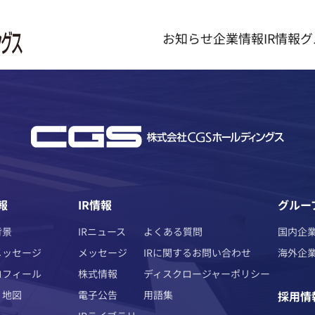
お知らせ
企業情報
IR情報
グ
報
IR情報
グルー
背景
IRニュース
よくある質問
国内企
メッセージ
メッセージ
IRに関するお問い合わせ
海外企
ロフィール
株式情報
ディスクロージャーポリシー
・地図
電子公告
用語集
採用情